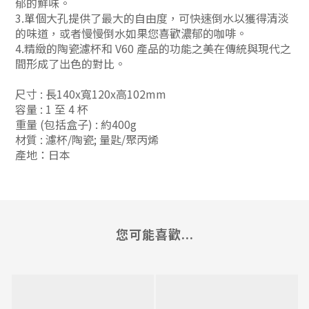
郁的鮮味。
3.單個大孔提供了最大的自由度，可快速倒水以獲得清淡
的味道，或者慢慢倒水如果您喜歡濃郁的咖啡。
4.精緻的陶瓷濾杯和 V60 產品的功能之美在傳統與現代之
間形成了出色的對比。
尺寸 : 長140x寬120x高102mm
容量 : 1 至 4 杯
重量 (包括盒子) : 約400g
材質 : 濾杯/陶瓷; 量匙/聚丙烯
產地：日本
您可能喜歡...