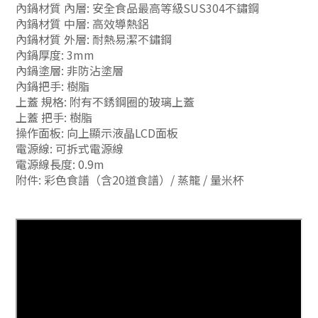
內鍋材質 內層: 安全食品最高等級SUS304不鏽鋼
內鍋材質 中層: 高效導熱鋁
內鍋材質 外層: 耐熱易潔不鏽鋼
內鍋厚度: 3mm
內鍋塗層: 非防沾塗層
內鍋把手: 樹脂
上蓋 規格: 附有不銹鋼圈的玻璃上蓋
上蓋 把手: 樹脂
操作面板: 向上顯示液晶LCD面板
電源線: 可拆式電源線
電源線長度: 0.9m
附件: 彩色食譜（含20道食譜）/ 蒸籠 / 量米杯