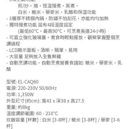
煎/炒，燉，恆温慢煮，蒸煮，
白米，糙米，藜麥米，乳酪和保温功能
- 3層厚不銹鋼內鍋，防鏽不怕刮花，亦能均勻加熱
- 獨特慢煮功能 設有4段溫度設定
(最低60℃，最高90℃，可烹煮長達24小時)
- 可直立強化玻璃蓋，煮食時輕鬆擺放，觀察掌握整個烹
調過程
- LCD顯示面板，清晰，簡單，易用
- 大容量 足夠放入全隻鮮雞
- 自動烹調功能，自動烹煮營養食譜如: 糙米，藜麥米，乳
酪
型號: EL-CAQ60
電源: 220-230V 50/60Hz
功率: 1,350W
外型尺寸(約cm): 寬43 x 深38 x 高27.5
重量: 約8kg
溫度調節範圍: 60 - 210℃
炊飯容量 [杯數] : 白米 [3-8杯] / 糙米 [3-8杯] / 藜麥 [3-6
杯]