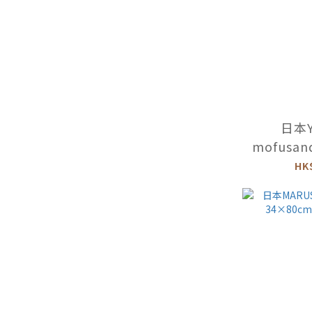
日本Y
mofusa
-馬卡龍 -
HK