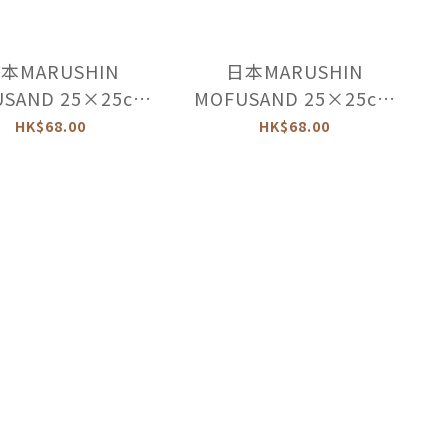
本MARUSHIN
日本MARUSHIN
SAND 25×25cm
MOFUSAND 25×25cm
方巾 -799675
小方巾 -883510
HK$68.00
HK$68.00