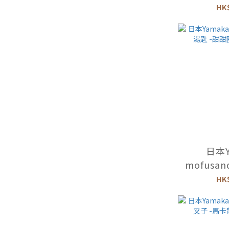
碟 -餅乾 -
HK
日本Y
mofusa
-甜甜圈 -
HK