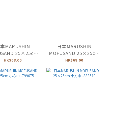
本MARUSHIN
日本MARUSHIN
SAND 25×25cm
MOFUSAND 25×25cm
方巾 -883565
小方巾 -892109
HK$68.00
HK$68.00