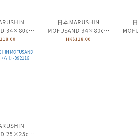
RUSHIN
日本MARUSHIN
日
D 34×80cm
MOFUSAND 34×80cm
MOFU
892161
面巾 -892178
小
118.00
HK$118.00
RUSHIN
D 25×25cm