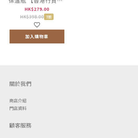
保溫瓶 【香港行貨】-
SH-HC19
HK$279.00
HK$398.00
7折
加入購物車
關於我們
商店介紹
門店資料
顧客服務