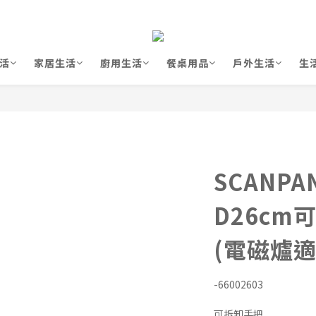
活
家居生活
廚用生活
餐桌用品
戶外生活
生
SCANPA
D26cm
(電磁爐適用
-66002603
可拆卸手把