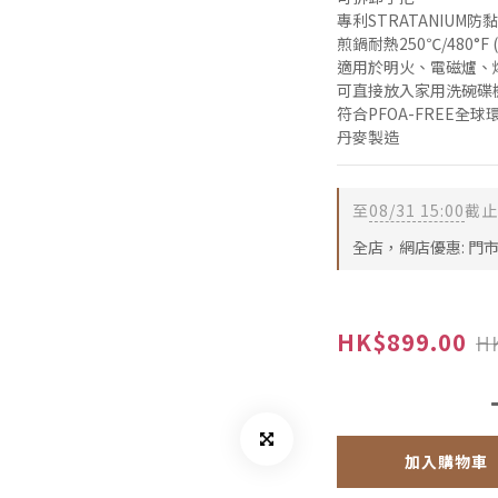
專利STRATANIUM防
煎鍋耐熱250℃/480°F
適用於明火、電磁爐、
可直接放入家用洗碗碟
符合PFOA-FREE全
丹麥製造
至
08/31 15:00
截止
全店，網店優惠: 門
HK$899.00
HK
加入購物車