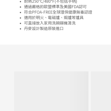
耐熱
250
℃
/
480
°F
(
不包括手柄
)
通過嚴格的歐盟標準及美國
FDA
認可
符合
PFOA-FREE
全球環保健康無毒認證
適用於明火、電磁爐、焗爐等爐具
可直接放入家用洗碗碟機清洗
丹麥設計製造原裝進口