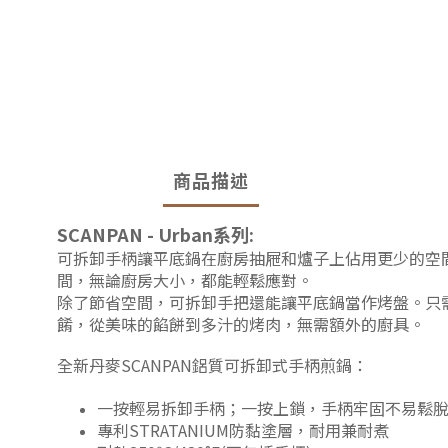
商品描述
SCANPAN - Urban系列:
可拆卸手柄讓平底鍋在廚房抽屜和爐子上佔用更少的空
間，無論廚房大小，都能輕鬆應對。
除了節省空間，可拆卸手把還能讓平底鍋當作烤盤。只
餚，從美味的餡餅到多汁的烤肉，無需額外的廚具。
全新丹麥
SCANPAN
鋁質可拆卸式手柄煎鍋：
一按輕易拆卸手柄；一按上鎖，手柄牢固不易鬆
專利
STRATANIUM
防黏塗層，耐用兼耐煮