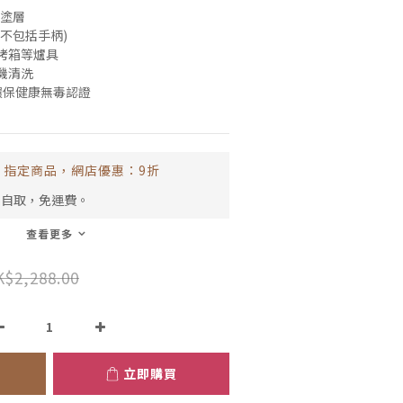
黏塗層
 (不包括手柄)
烤箱等爐具
機清洗
球環保健康無毒認證
指定商品，網店優惠：9折
市自取，免運費。
查看更多
$2,288.00
立即購買