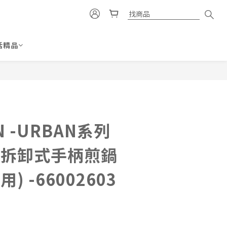
活精品
立即購買
N -URBAN系列
可拆卸式手柄煎鍋
) -66002603