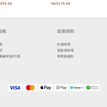
STLB1AG
勺 -CJ22N
溫扣
359.00
HK$179.00
服務
政策條款
務
私隱政策
式
退換貨政策
專屬保溫杯/瓶
條款與細則