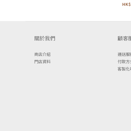
飯壺 -
HK$
關於我們
顧客
商店介紹
運送服
門店資料
付款方
客製化