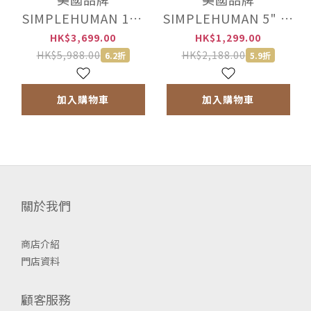
SIMPLEHUMAN 10"
SIMPLEHUMAN 5" 迷
自動感應座檯鏡MAX
你自動感應座檯鏡
HK$3,699.00
HK$1,299.00
(1x, 5x, 10x) 拉絲銀
(10X) 玫瑰金【香港行
HK$5,988.00
HK$2,188.00
6.2折
5.9折
【香港行貨】 -
貨】-ST3010
ST3050
加入購物車
加入購物車
關於我們
商店介紹
門店資料
顧客服務