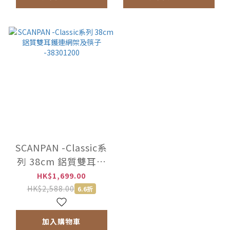
SCANPAN -Classic系
列 38cm 鋁質雙耳鑊
連網架及筷子
HK$1,699.00
-38301200
HK$2,588.00
6.6折
加入購物車