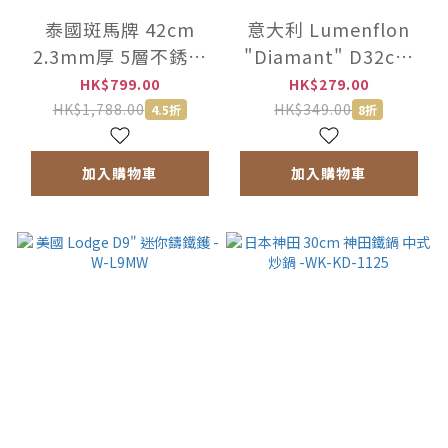
泰國斑馬牌 42cm
意大利 Lumenflon
2.3mm厚 5層不銹鋼
"Diamant" D32cm
蓋鑊連鑊鏟 -176-2-44
易潔單柄深鍋
HK$799.00
HK$279.00
-0001190309
HK$1,788.00
HK$349.00
4.5折
8折
加入購物車
加入購物車