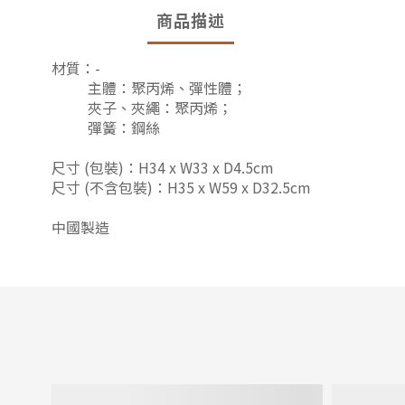
商品描述
材質：-
主體：聚丙烯、彈性體；
夾子、夾繩：聚丙烯；
彈簧：鋼絲
尺寸 (
包裝
)：
H34 x W33 x D4.5cm
尺寸 (
不含包裝
)：
H35 x W59 x D32.5cm
中國製造