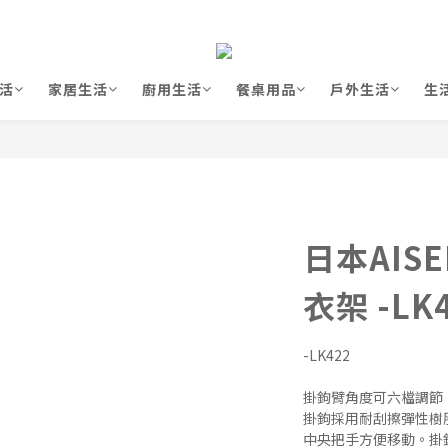
活
家居生活
廚用生活
餐桌用品
戶外生活
生
日本AIS
衣架 -LK
-LK422
掛鉤臂角度可六檔調節
掛鉤採用耐刮擦彈性樹
中央把手方便移動。掛