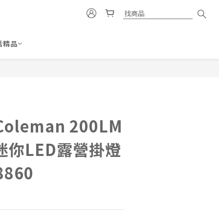
活精品
立即購買
leman 200LM
迷你LED露營掛燈
8860