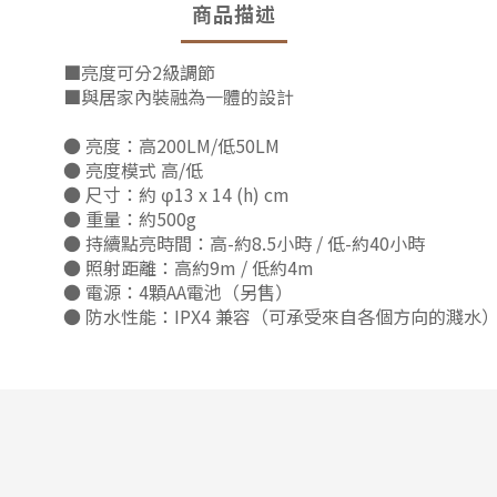
商品描述
■亮度可分2級調節
■與居家內裝融為一體的設計
● 亮度：高200LM/低50LM
● 亮度模式 高/低
● 尺寸：約 φ13 x 14 (h) cm
● 重量：約500g
● 持續點亮時間：高-約8.5小時 / 低-約40小時
● 照射距離：高約9m / 低約4m
● 電源：4顆AA電池（另售）
● 防水性能：IPX4 兼容（可承受來自各個方向的濺水