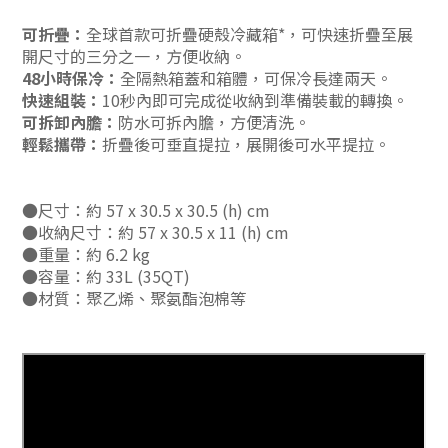
可折疊：
全球首款可折疊硬殼冷藏箱*，可快速折疊至展
開尺寸的三分之一，方便收納。
48小時保冷：
全隔熱箱蓋和箱體，可保冷長達兩天。
快速組裝：
10秒內即可完成從收納到準備裝載的轉換。
可拆卸內膽：
防水可拆內膽，方便清洗。
輕鬆攜帶：
折疊後可垂直提拉，展開後可水平提拉。
●尺寸：約 57 x 30.5 x 30.5 (h) cm
●收納尺寸：約 57 x 30.5 x 11 (h) cm
●重量：約 6.2 kg
●容量：約 33L (35QT)
●材質：聚乙烯、聚氨酯泡棉等