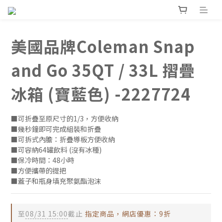
美國品牌Coleman Snap
and Go 35QT / 33L 摺疊
冰箱 (寶藍色) -2227724
■可折疊至原尺寸的1/3，方便收納
■幾秒鐘即可完成組裝和折疊
■可拆式內膽：折疊導板方便收納
■可容納64罐飲料 (沒有冰種)
■保冷時間：48小時
■方便攜帶的提把
■蓋子和瓶身填充聚氨酯泡沫
至
08/31 15:00
截止
指定商品，網店優惠：9折