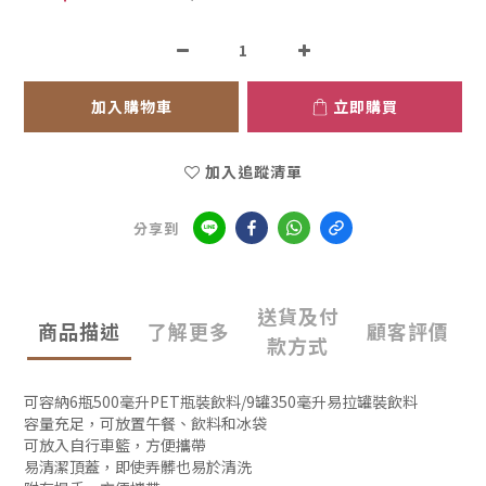
加入購物車
立即購買
加入追蹤清單
分享到
送貨及付
商品描述
了解更多
顧客評價
款方式
可容納6瓶500毫升PET瓶裝飲料/9罐350毫升易拉罐裝飲料
容量充足，可放置午餐、飲料和冰袋
可放入自行車籃，方便攜帶
易清潔頂蓋，即使弄髒也易於清洗