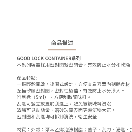
商品描述
GOOD LOCK CONTAINER系列
本系列容器採用密封圈緊密閉合，有效防止水分和乾燥
產品特點:
一鍵輕鬆開啟。後開式設計，方便查看容器內剩餘食材
配備矽膠密封圈，密封性極佳，有效防止水分滲入。
附刮匙（5ml），方便刮取調味料。
刮匙可豎立放置於刮匙上，避免被調味料浸沒。
清晰可見剩餘量，磨砂玻璃表面更顯沉穩大氣。
密封圈和刮匙均可拆卸清洗，衛生安全。
材質：外殼：聚苯乙烯泡沫樹脂；蓋子、刮刀、湯匙、按