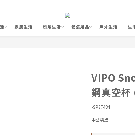
活
家居生活
廚用生活
餐桌用品
戶外生活
生
VIPO Sn
鋼真空杯 (
-SP37484
中國製造