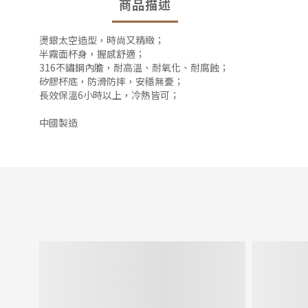
商品描述
燙銀太空造型，時尚又精緻；
半霧面杯身，握感舒適；
316不鏽鋼內膽，耐高溫、耐氧化、耐腐蝕；
矽膠杯底，防滑防摔，安穩無憂；
長效保溫6小時以上，冷熱皆可；
中國製造